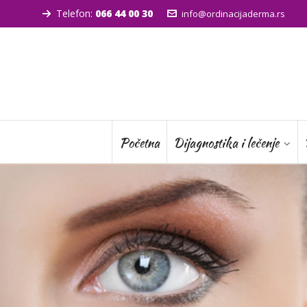
Telefon:
066 44 00 30
info@ordinacijaderma.rs
Početna
Dijagnostika i lečenje