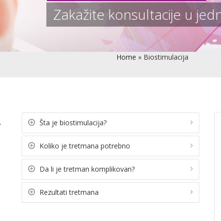
Zakažite konsultacije u jedn
Home
»
Biostimulacija
i
Šta je biostimulacija?
Koliko je tretmana potrebno
Da li je tretman komplikovan?
Rezultati tretmana