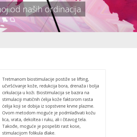
oj od naših ordinacija
Tretmanom biostimulacije postiže se lifting,
učvršćivanje kože, redukcija bora, drenaža i bolja
cirkulacija u koži. Biostimulacija se bazira na
stimulaciji matičnih ćelija kože faktorom rasta
ćelija koji se dobija iz sopstvene krvne plazme.
Ovom metodom moguće je podmlađivati kožu
lica, vrata, dekoltea i ruku, ali i čitavog tela.
Takođe, moguće je pospešiti rast kose,
stimulacijom folikula dlake.