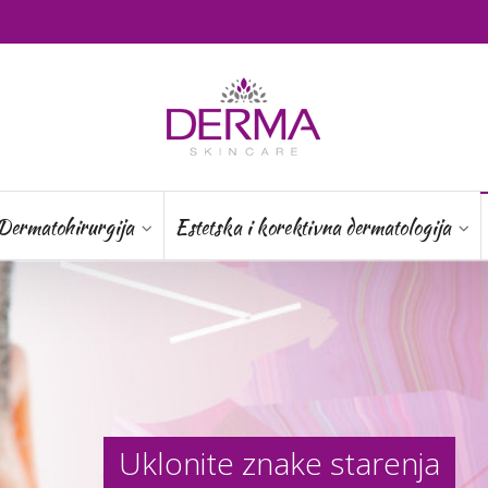
Dermatohirurgija
Estetska i korektivna dermatologija
Uklonite znake starenja