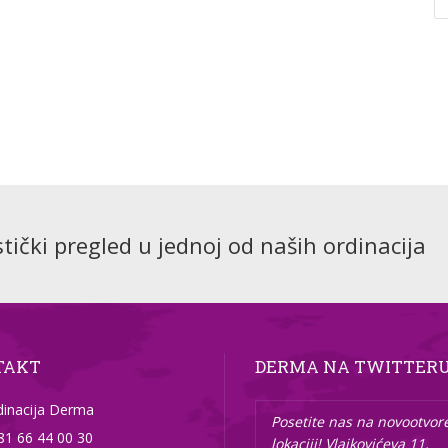
stički pregled u jednoj od naših ordinacija
TAKT
DERMA NA TWITTER
dinacija Derma
Posetite nas na novootvor
81 66 44 00 30
lokaciji! Vlajkovićeva 11,