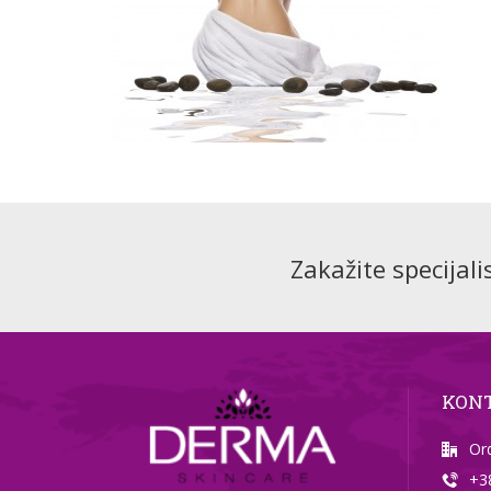
Zakažite specijali
KON
Or
+3