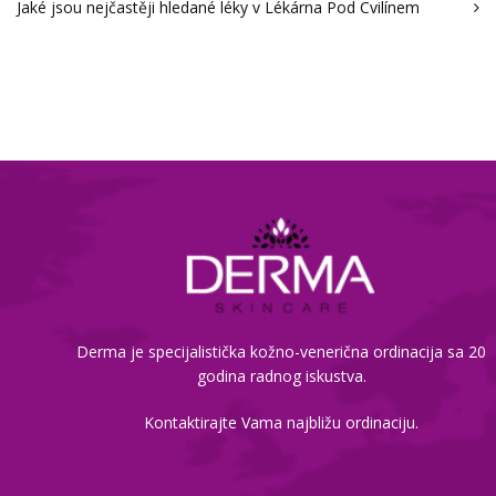
Jaké jsou nejčastěji hledané léky v Lékárna Pod Cvilínem
Derma je specijalistička kožno-venerična ordinacija sa 20
godina radnog iskustva.
Kontaktirajte Vama najbližu ordinaciju.