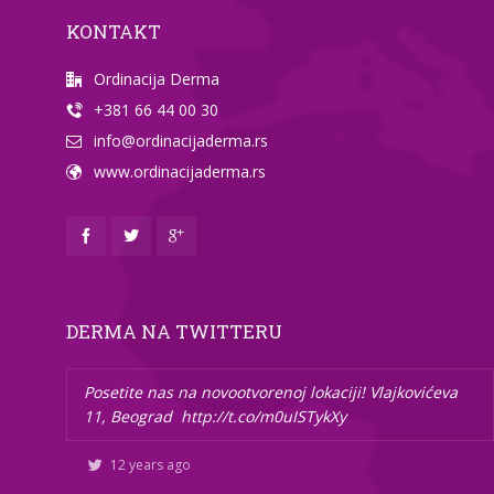
KONTAKT
Ordinacija Derma
+381 66 44 00 30
info@ordinacijaderma.rs
www.ordinacijaderma.rs
DERMA NA TWITTERU
Posetite nas na novootvorenoj lokaciji! Vlajkovićeva
11, Beograd
http://t.co/m0uISTykXy
12 years ago